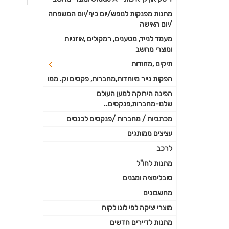
פרטי
מתנות מפנקות לנופש/יום כיף/יום המשפחה
/יום האישה
נוספי
מעמד לנייד, מטענים, רמקולים ,אוזניות
ומוצרי מחשב
תיקים ,מזוודות
הפקות נייר מיוחדות,מחברות, פקסים וק. ממו
הפינה הירוקה למען העולם
שלנו-מחברות,פנקסים..
מכתביות / מחברות /פנקסים לכנסים
עציצים ממותגים
לרכב
מתנות לחו"ל
סובלימציה ומגנים
מחשבונים
מוצרי יציקה לפי לוגו לקוח
מתנות לדיירים חדשים