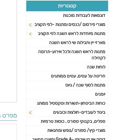
קטגוריות
דוגמאות לעבודות מוכנות
מוצרי פירסום /כנסים ומתנות -לפי תקציב
מתנות מיוחדות לראש השנה לפי תקציב
מארזי יין וחבילות שי לראש השנה
מתנות לראש השנה ולכל אירוע-תרומה
לקהילה
לוחות שנה
חריטה על עטים, עטים ממותגים
מתנות לסוף שנה / גיוס
יומנים
כוחות הביטחון-תשורות וטקסטיל ממותג
ביגוד לעובדים-חולצות וכובעים
מפרט ה
ספלים, בקבוקי ספורט , כוסות טרמיות
מוצרי קיץ/ ספורט /נופש ומחנאות
דיסק און קי איכותי -Grade A ומוצרי מחשב