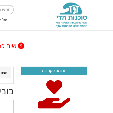
מס' ספק אגודה למען
שים לב! מינימום
תרומה לקהילה
עמוד 
כובע