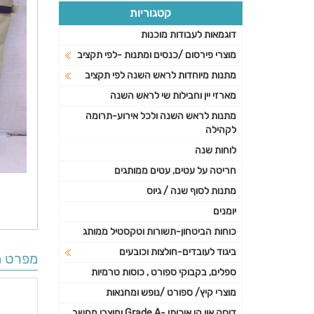
קטגוריות
דוגמאות לעבודות מוכנות
מוצרי פירסום /כנסים ומתנות -לפי תקציב
מתנות מיוחדות לראש השנה לפי תקציב
מארזי יין וחבילות שי לראש השנה
מתנות לראש השנה ולכל אירוע-תרומה
לקהילה
לוחות שנה
חריטה על עטים, עטים ממותגים
מתנות לסוף שנה / גיוס
יומנים
כוחות הביטחון-תשורות וטקסטיל ממותג
ביגוד לעובדים-חולצות וכובעים
מפרט ה
ספלים, בקבוקי ספורט , כוסות טרמיות
מוצרי קיץ/ ספורט /נופש ומחנאות
דיסק און קי איכותי -Grade A ומוצרי מחשב