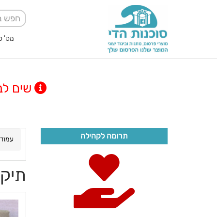
מס' ספק אגודה למען
שים לב! מינימום
תרומה לקהילה
עמוד 
תיק 