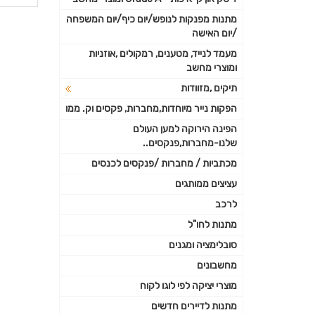
פרטי
מתנות מפנקות לנופש/יום כיף/יום המשפחה
/יום האישה
נוספי
מעמד לנייד, מטענים, רמקולים ,אוזניות
ומוצרי מחשב
תיקים ,מזוודות
הפקות נייר מיוחדות,מחברות, פקסים וק. ממו
הפינה הירוקה למען העולם
שלנו-מחברות,פנקסים..
מכתביות / מחברות /פנקסים לכנסים
עציצים ממותגים
לרכב
מתנות לחו"ל
סובלימציה ומגנים
מחשבונים
מוצרי יציקה לפי לוגו לקוח
מתנות לדיירים חדשים